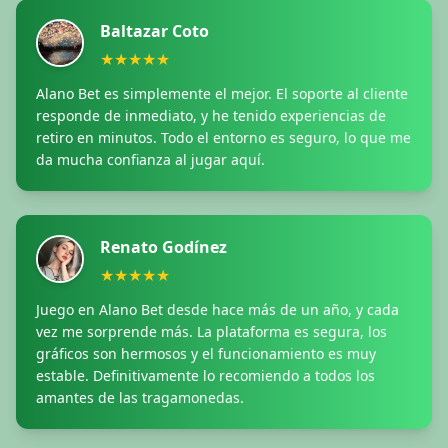
Baltazar Coto
★
★
★
★
★
Alano Bet es simplemente el mejor. El soporte al cliente
responde de inmediato, y he tenido experiencias de
retiro en minutos. Todo el entorno es seguro, lo que me
da mucha confianza al jugar aquí.
Renato Godínez
★
★
★
★
★
Juego en Alano Bet desde hace más de un año, y cada
vez me sorprende más. La plataforma es segura, los
gráficos son hermosos y el funcionamiento es muy
estable. Definitivamente lo recomiendo a todos los
amantes de las tragamonedas.