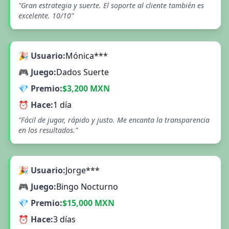
"Gran estrategia y suerte. El soporte al cliente también es
excelente. 10/10"
🎉 Usuario:
Mónica***
🎮 Juego:
Dados Suerte
💎 Premio:
$3,200 MXN
⏰ Hace:
1 día
"Fácil de jugar, rápido y justo. Me encanta la transparencia
en los resultados."
🎉 Usuario:
Jorge***
🎮 Juego:
Bingo Nocturno
💎 Premio:
$15,000 MXN
⏰ Hace:
3 días