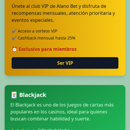
Únete al club VIP de Alano Bet y disfruta de
recompensas mensuales, atención prioritaria y
eventos especiales.
✔️ Acceso a sorteos VIP
✔️ Cashback mensual hasta 25%
⏰ Exclusivo para miembros
Ser VIP
🃏 Blackjack
El Blackjack es uno de los juegos de cartas más
populares en los casinos, ideal para quienes
buscan combinar habilidad y suerte.