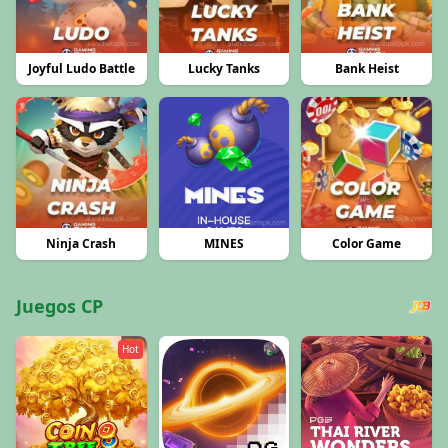
Joyful Ludo Battle
Lucky Tanks
Bank Heist
Ninja Crash
MINES
Color Game
Juegos CP
Hot