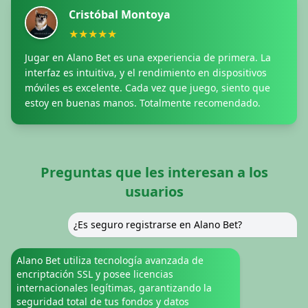
Cristóbal Montoya
★
★
★
★
★
Jugar en Alano Bet es una experiencia de primera. La
interfaz es intuitiva, y el rendimiento en dispositivos
móviles es excelente. Cada vez que juego, siento que
estoy en buenas manos. Totalmente recomendado.
Preguntas que les interesan a los
usuarios
¿Es seguro registrarse en Alano Bet?
Alano Bet utiliza tecnología avanzada de
encriptación SSL y posee licencias
internacionales legítimas, garantizando la
seguridad total de tus fondos y datos