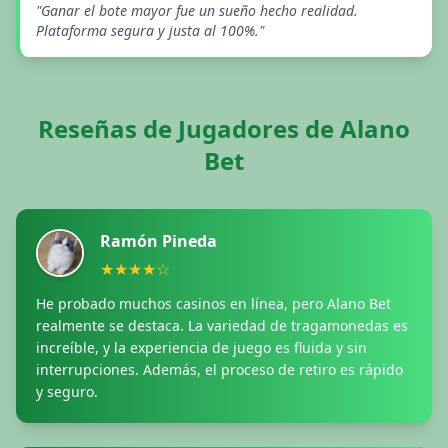
"Ganar el bote mayor fue un sueño hecho realidad.
Plataforma segura y justa al 100%."
Reseñas de Jugadores de Alano
Bet
Ramón Pineda
★
★
★
★
☆
He probado muchos casinos en línea, pero Alano Bet
realmente se destaca. La variedad de tragamonedas es
increíble, y la experiencia de juego es fluida y sin
interrupciones. Además, el proceso de retiro es rápido
y seguro.