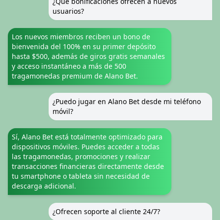
¿Qué bonificaciones ofrecen a nuevos
usuarios?
Los nuevos miembros reciben un bono de
bienvenida del 100% en su primer depósito
hasta $500, además de giros gratis semanales
y acceso instantáneo a más de 500
tragamonedas premium de Alano Bet.
¿Puedo jugar en Alano Bet desde mi teléfono
móvil?
Sí, Alano Bet está totalmente optimizado para
dispositivos móviles. Puedes acceder a todas
las tragamonedas, promociones y realizar
transacciones financieras directamente desde
tu smartphone o tableta sin necesidad de
descarga adicional.
¿Ofrecen soporte al cliente 24/7?