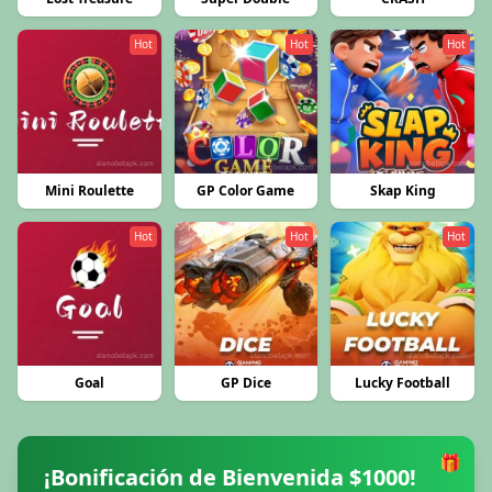
Hot
Hot
Hot
Mini Roulette
GP Color Game
Skap King
Hot
Hot
Hot
Goal
GP Dice
Lucky Football
🎁
¡Bonificación de Bienvenida $1000!