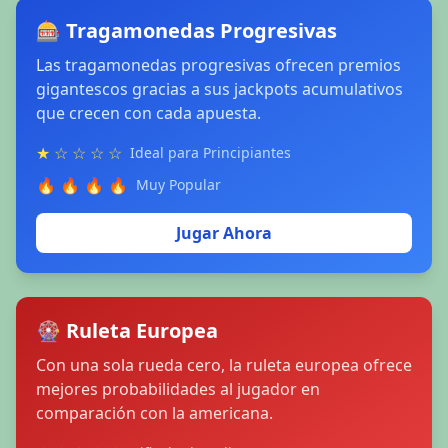
🎰 Tragamonedas Progresivas
Las tragamonedas progresivas ofrecen premios
gigantescos gracias a sus jackpots acumulativos
que crecen con cada apuesta.
★ ☆ ☆ ☆ ☆
Ideal para Principiantes
🔥 🔥 🔥 🔥
Muy Popular
Jugar Ahora
🎡 Ruleta Europea
Con una sola rueda cero, la ruleta europea ofrece
mejores probabilidades al jugador en
comparación con la americana.