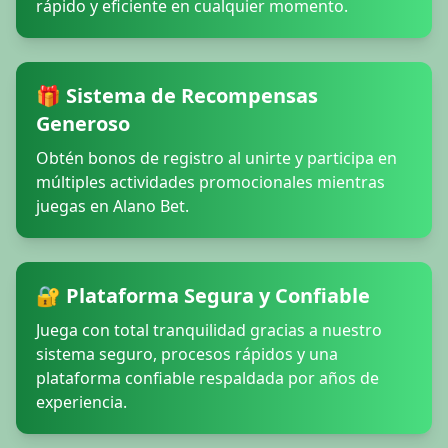
rápido y eficiente en cualquier momento.
29/06/2026 Rica*** recibio reembolso 1,240 MXN 🔄
29/06/2026 Mig*** gano 15,000 MXN 🏆
29/06/2026 Danie*** retiro exitoso 12,000 MXN 🏦
29/06/2026 AnaRu*** retiro exitoso 10,800 MXN 🏦
🎁 Sistema de Recompensas
29/06/2026 Andr*** retiro exitoso 1,800 MXN ✅
Generoso
29/06/2026 Car*** pego el jackpot de 59,000 MXN 💥
29/06/2026 Dian*** pego el jackpot de 188,000 MXN 🚀
Obtén bonos de registro al unirte y participa en
29/06/2026 Sofi*** gano 28,000 MXN 🏆
múltiples actividades promocionales mientras
29/06/2026 Paul*** recibio bono 450 MXN 🎁
juegas en Alano Bet.
29/06/2026 Migu*** retiro exitoso 7,500 MXN ✅
29/06/2026 LuciaMo*** recibio reembolso 1,040 MXN 💵
29/06/2026 Fern*** gano 32,000 MXN 💰
🔐 Plataforma Segura y Confiable
29/06/2026 Cami*** retiro exitoso 9,700 MXN 🏦
29/06/2026 Andre*** retiro exitoso 1,400 MXN 💸
Juega con total tranquilidad gracias a nuestro
29/06/2026 AnaM*** gano 7,500 MXN 🔥
sistema seguro, procesos rápidos y una
29/06/2026 Camil*** gano 29,500 MXN 💰
plataforma confiable respaldada por años de
29/06/2026 LuciaR*** recibio bono 1,600 MXN 🎁
experiencia.
29/06/2026 Alej*** recibio reembolso 480 MXN 💵
29/06/2026 Regi*** recibio reembolso 1,000 MXN 🎊