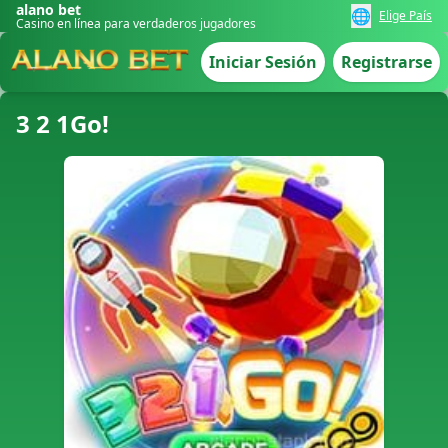
alano bet
🌐
Elige País
Casino en línea para verdaderos jugadores
Iniciar Sesión
Registrarse
3 2 1Go!