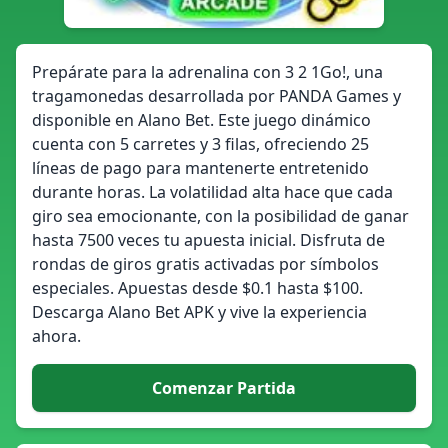
Prepárate para la adrenalina con 3 2 1Go!, una
tragamonedas desarrollada por PANDA Games y
disponible en Alano Bet. Este juego dinámico
cuenta con 5 carretes y 3 filas, ofreciendo 25
líneas de pago para mantenerte entretenido
durante horas. La volatilidad alta hace que cada
giro sea emocionante, con la posibilidad de ganar
hasta 7500 veces tu apuesta inicial. Disfruta de
rondas de giros gratis activadas por símbolos
especiales. Apuestas desde $0.1 hasta $100.
Descarga Alano Bet APK y vive la experiencia
ahora.
Comenzar Partida