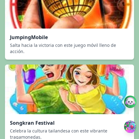
JumpingMobile
Salta hacia la victoria con este juego móvil lleno de
acción.
Songkran Festival
Celebra la cultura tailandesa con este vibrante
tragamonedas.