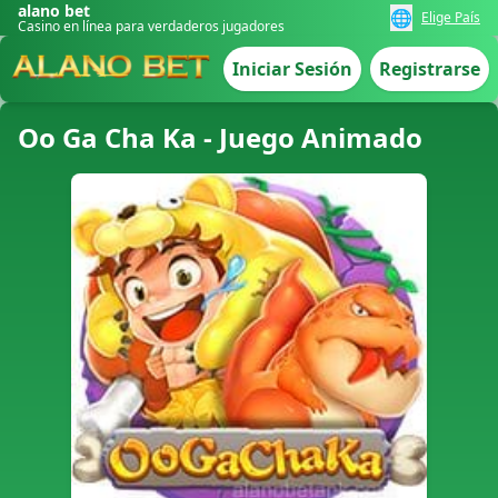
alano bet
🌐
Elige País
Casino en línea para verdaderos jugadores
Iniciar Sesión
Registrarse
Oo Ga Cha Ka - Juego Animado